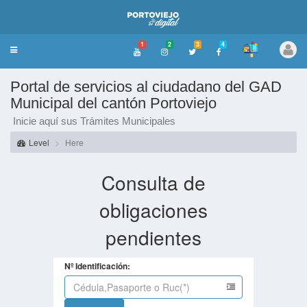
1
2
3
4
Toggle
navigation
Portal de servicios al ciudadano del GAD
Municipal del cantón Portoviejo
Inicie aquí sus Trámites Municipales
Level
Here
Consulta de
obligaciones
pendientes
Nº Identificación: