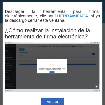
Descargar la herramienta para firmar
electrónicamente, clic aquí
1
HERRAMIENTA
2
3
4
, si ya
Toggle
la descargó cerrar esta ventana.
navigation
Portal de servicios al ciudadano del GAD
¿Cómo realizar la instalación de la
Municipal del cantón Portoviejo
herramienta de firma electrónica?
Inicie aquí sus Trámites Municipales
Level
Here
ACUERDO DE
RESPONSABILIDAD PARA
SOCIEDADES
PÚBLICAS/PRIVADA
Paso 1
Aceptar
Datos Empresa