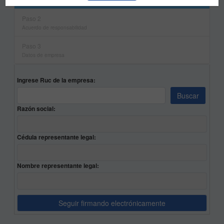
Paso 2
Acuerdo de responsabilidad
Paso 3
Datos de empresa
Ingrese Ruc de la empresa:
Buscar
Razón social:
Cédula representante legal:
Nombre representante legal:
Seguir firmando electrónicamente