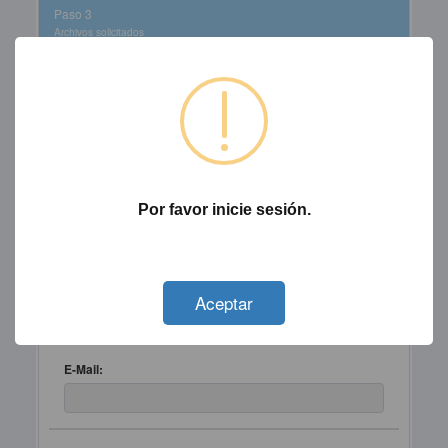
Paso 3
Archivos solicitados
Datos del Solicitante
Nº Identificación:
Por favor inicie sesión.
Telefono:
Not valid!
!
Aceptar
Solicitante:
E-Mail: