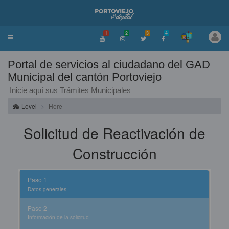
1
2
3
4
Toggle
navigation
Portal de servicios al ciudadano del GAD
Municipal del cantón Portoviejo
Inicie aquí sus Trámites Municipales
Level
Here
Solicitud de Reactivación de
Construcción
Paso 1
Datos generales
Paso 2
Información de la solicitud