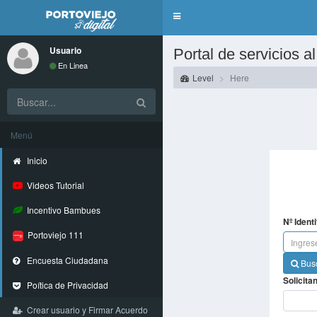
Toggle
navigation
Usuario
Portal de servicios 
En Linea
Level
Here
Menú
Inicio
Videos Tutorial
Incentivo Bambues
Nº Identi
Portoviejo 111
Encuesta Ciudadana
Bus
Solicitan
Poítica de Privacidad
Crear usuario y Firmar Acuerdo