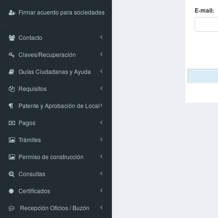
E-mail:
Firmar acuerdo para sociedades
--%>
Contacto
Claves/Recuperación
Guías Ciudadanas y Ayuda
Requisitos
Patente y Aprobación de Local
Pagos
Trámites
Permiso de construcción
Consultas
Certificados
Recepción Oficios / Buzón