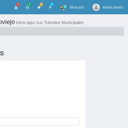
1
2
3
4
Mi buzón
Iniciar Sesión
oviejo
Inicie aquí sus Trámites Municipales
s