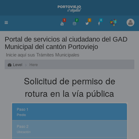
1
2
3
4
Toggle
navigation
Portal de servicios al ciudadano del GAD
Municipal del cantón Portoviejo
Inicie aquí sus Trámites Municipales
Level
Here
Solicitud de permiso de
rotura en la vía pública
Paso 1
Predio
Paso 2
Ubicación