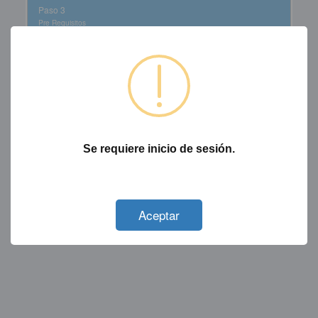
Paso 3
Pre Requisitos
Paso 4
Documentos
Seleccione un predio:
(Predio en el que usted realizará la rotura en la vía
Se requiere inicio de sesión.
pública)
Not valid!
!
Aceptar